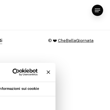
Menu
ti
© ❤️
CheBellaGiornata
Informazioni sui cookie